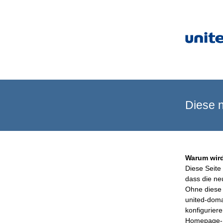
Diese n
Warum wird
Diese Seite 
dass die ne
Ohne diese 
united-doma
konfigurier
Homepage-B