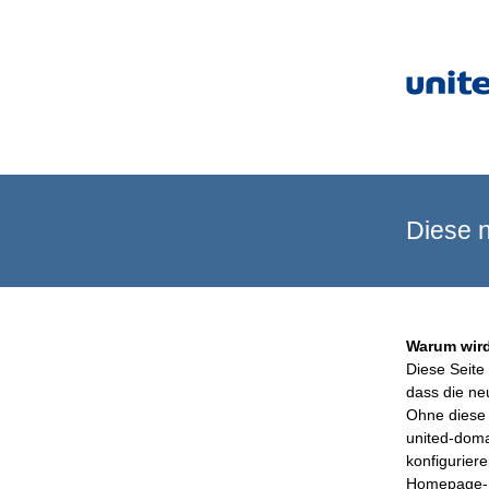
Diese n
Warum wird
Diese Seite 
dass die ne
Ohne diese 
united-doma
konfigurier
Homepage-B