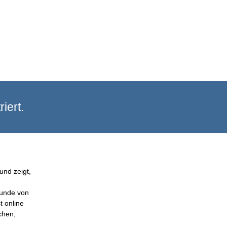
iert.
und zeigt,
Kunde von
t online
chen,