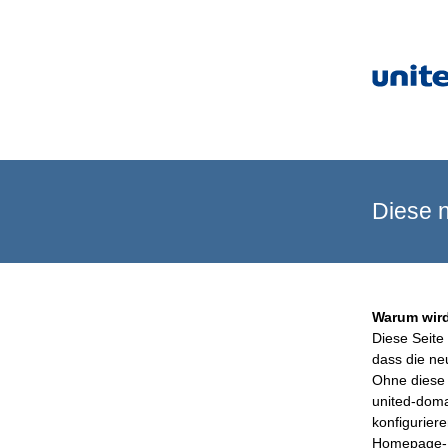
Diese n
Warum wird
Diese Seite 
dass die ne
Ohne diese 
united-doma
konfigurier
Homepage-B