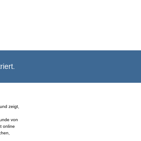
iert.
und zeigt,
Kunde von
t online
chen,